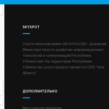
SKYSPOT
Услуги лицензированы (AA №0007382 , выданная
Министерством по развитию информационных
технологий и коммуникаций Республики
Узбекистан). На территории Республики
Узбекистан услуги предоставляются ООО “Asia
Alliance”
ДОПОЛНИТЕЛЬНО
Виртуальная приёмная