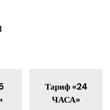
Ы
5
Тариф «24
»
ЧАСА»