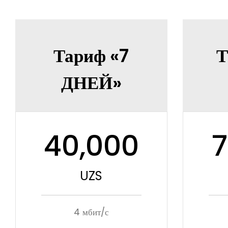
Тариф «7
Т
ДНЕЙ»
40,000
7
UZS
4 мбит/с