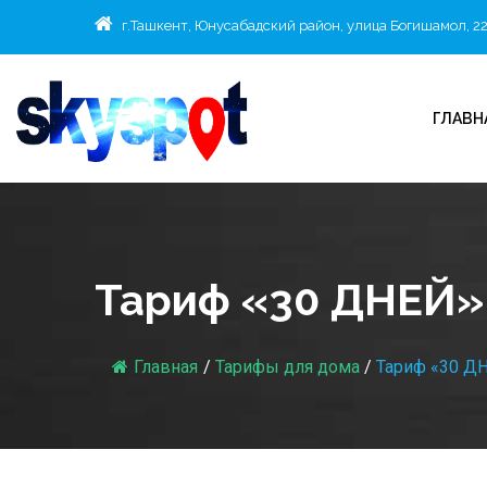
г.Ташкент, Юнусабадский район, улица Богишамол, 2
ГЛАВН
Тариф «30 ДНЕЙ»
Главная
/
Тарифы для дома
/
Тариф «30 Д