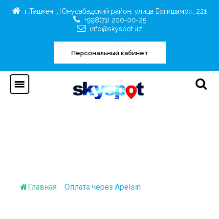
г.Ташкент, Юнусабадский район, улица Богишамол, 221
+998(71) 200-00-25
info@skyspot.uz
Персональный кабинет
Оплата через Apelsin
Главная
/
Оплата через Apelsin