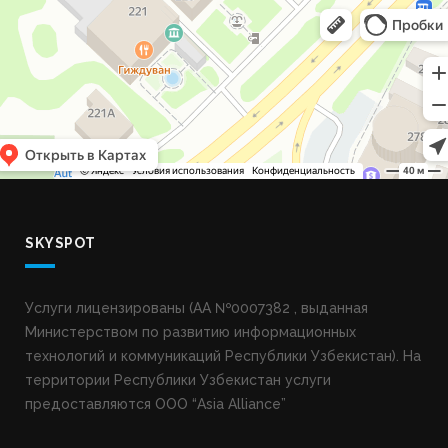
SKYSPOT
Услуги лицензированы (AA №0007382 , выданная
Министерством по развитию информационных
технологий и коммуникаций Республики Узбекистан). На
территории Республики Узбекистан услуги
предоставляются ООО “Asia Alliance”